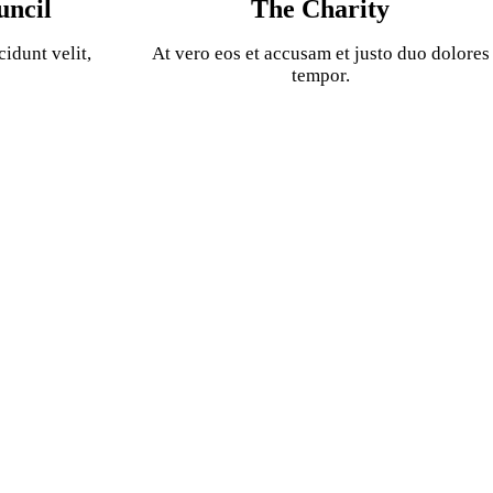
uncil
The Charity
cidunt velit,
At vero eos et accusam et justo duo dolores
tempor.