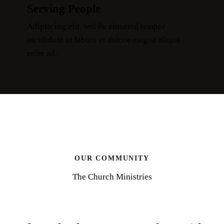
Serving People
Adipiscing elit, sed do eiusmod tempor
incididunt ut labore et dolore magna aliqua
enim ad.
OUR COMMUNITY
The Church Ministries