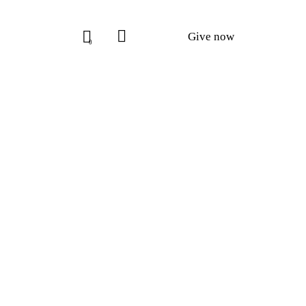
Give now
0