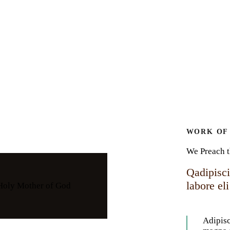
WORK OF
We Preach t
Qadipisci
labore eli
 Holy Mother of God
Adipisc