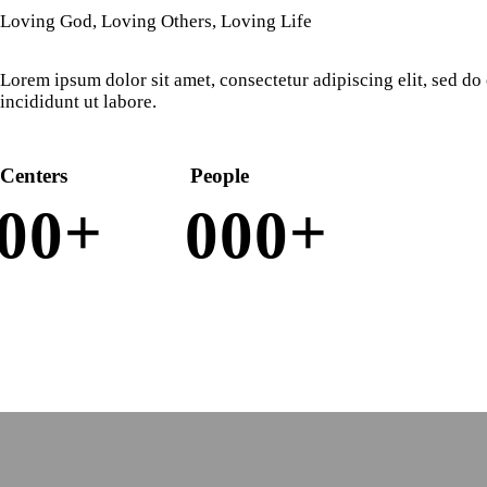
Loving God, Loving Others, Loving Life
Lorem ipsum dolor sit amet, consectetur adipiscing elit, sed d
incididunt ut labore.
Centers
People
+
+
0
0
0
0
0