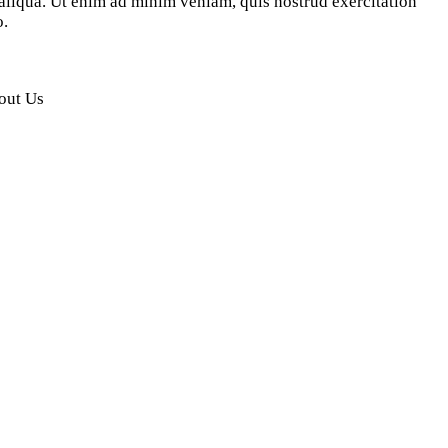
liqua. Ut enim ad minim veniam, quis nostrud exercitation
o.
out Us