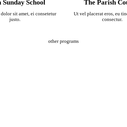
h Sunday School
The Parish Co
olor sit amet, ei consetetur
Ut vel placerat eros, eu tin
justo.
consectur.
other programs