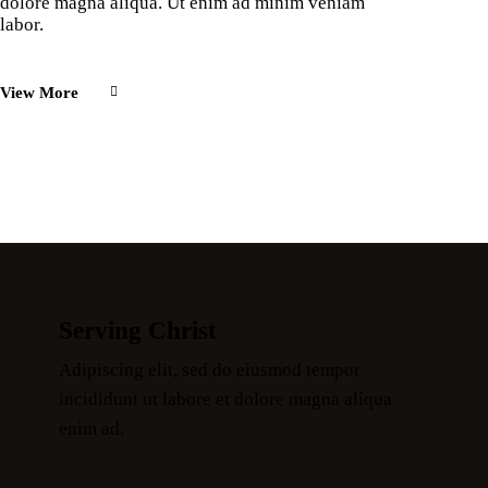
dolore magna aliqua. Ut enim ad minim veniam
labor.
View More
Serving Christ
Adipiscing elit, sed do eiusmod tempor
incididunt ut labore et dolore magna aliqua
enim ad.