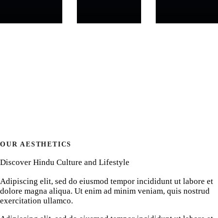
Consectetur
Mauris eu
Incididunt
adipiscing
nisi eget
ut labore
elit.
nisi
et dolor.
imperdiet.
OUR AESTHETICS
Discover Hindu Culture and Lifestyle
Adipiscing elit, sed do eiusmod tempor incididunt ut labore et
dolore magna aliqua. Ut enim ad minim veniam, quis nostrud
exercitation ullamco.