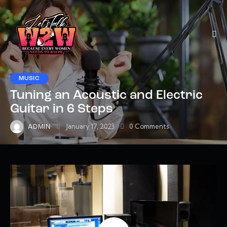
MUSIC
Tuning an Acoustic and Electric
Guitar in 6 Steps
January 17, 2023
0
Comments
ADMIN